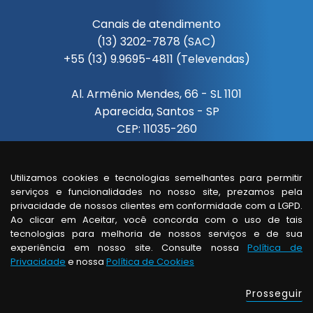
Canais de atendimento
(13) 3202-7878 (SAC)
+55 (13) 9.9695-4811 (Televendas)
Al. Armênio Mendes, 66 - SL 1101
Aparecida, Santos - SP
CEP: 11035-260
Segunda à sexta das 08:00 às 18:00
Utilizamos cookies e tecnologias semelhantes para permitir
serviços e funcionalidades no nosso site, prezamos pela
Visita de um vendedor
privacidade de nossos clientes em conformidade com a LGPD.
somente com horário agendado.
Ao clicar em Aceitar, você concorda com o uso de tais
tecnologias para melhoria de nossos serviços e de sua
experiência em nosso site. Consulte nossa
Política de
Privacidade
e nossa
Política de Cookies
© copyright - todos os direitos reservados
Prosseguir