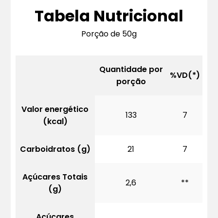
Tabela Nutricional
Porção de 50g
Quantidade por
%VD(*)
porção
Valor energético
133
7
(kcal)
Carboidratos (g)
21
7
Açúcares Totais
2,6
**
(g)
Açúcares