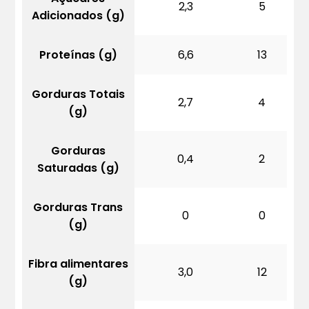
2,3
5
Adicionados (g)
Proteínas (g)
6,6
13
Gorduras Totais
2,7
4
(g)
Gorduras
0,4
2
Saturadas (g)
Gorduras Trans
0
0
(g)
Fibra alimentares
3,0
12
(g)