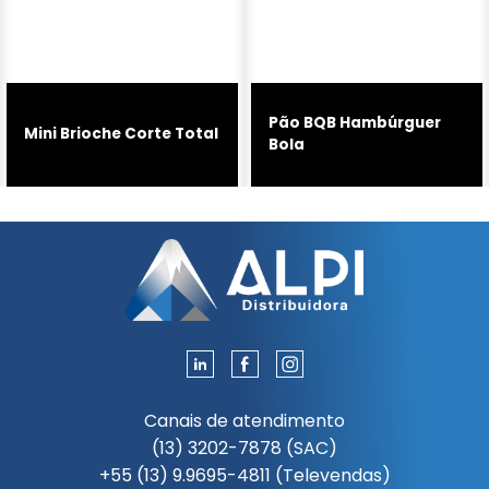
Pão BQB Hambúrguer
Mini Brioche Corte Total
Bola
Canais de atendimento
(13) 3202-7878 (SAC)
+55 (13) 9.9695-4811 (Televendas)