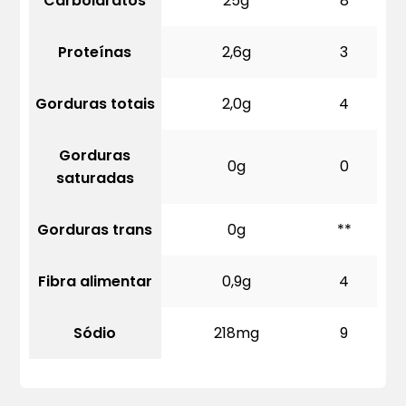
Carboidratos
25g
8
Proteínas
2,6g
3
Gorduras totais
2,0g
4
Gorduras
0g
0
saturadas
Gorduras trans
0g
**
Fibra alimentar
0,9g
4
Sódio
218mg
9