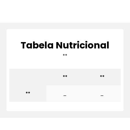
Tabela Nutricional
**
**
**
**
_
_
Quero mais informações dos produtos: