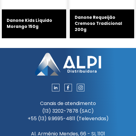
Danone Requeijão
Danone Kids Líquido
Cremoso Tradicional
Morango 150g
200g
Canais de atendimento
(13) 3202-7878 (SAC)
+55 (13) 9.9695-4811 (Televendas)
Al. Armênio Mendes, 66 - SL 1101