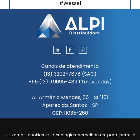
#Wessel
Canais de atendimento
(13) 3202-7878 (SAC)
+55 (13) 9.9695-4811 (Televendas)
Al. Armênio Mendes, 66 - SL 1101
Aparecida, Santos - SP
CEP: 11035-260
Segunda à sexta das 08:00 às 18:00
Utilizamos cookies e tecnologias semelhantes para permitir