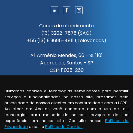
Canais de atendimento
(13) 3202-7878 (SAC)
+55 (13) 9.9695-4811 (Televendas)
Al. Armênio Mendes, 66 - SL 1101
Aparecida, Santos - SP
CEP: 11035-260
Segunda à sexta das 08:00 às 18:00
Utilizamos cookies e tecnologias semelhantes para permitir
serviços e funcionalidades no nosso site, prezamos pela
Visita de um vendedor
privacidade de nossos clientes em conformidade com a LGPD.
somente com horário agendado.
Ao clicar em Aceitar, você concorda com o uso de tais
tecnologias para melhoria de nossos serviços e de sua
experiência em nosso site. Consulte nossa
Política de
Privacidade
e nossa
Política de Cookies