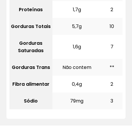
Proteínas
1,7g
2
Gorduras Totais
5,7g
10
Gorduras
1,6g
7
Saturadas
Gorduras Trans
Não contem
**
Fibra alimentar
0,4g
2
Sódio
79mg
3