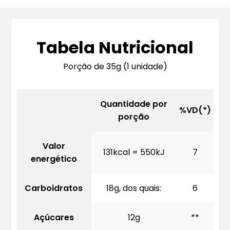
Tabela Nutricional
Porção de 35g (1 unidade)
Quantidade por
%VD(*)
porção
Valor
131kcal = 550kJ
7
energético
Carboidratos
18g, dos quais:
6
Açúcares
12g
**