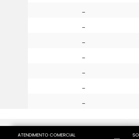
_
_
_
_
_
_
_
ATENDIMENTO COMERCIAL
SO