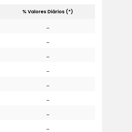
% Valores Diários (*)
_
_
_
_
_
_
_
_