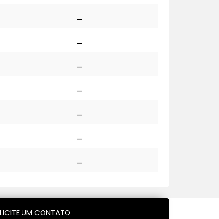
_
_
_
_
_
_
_
LICITE UM CONTATO