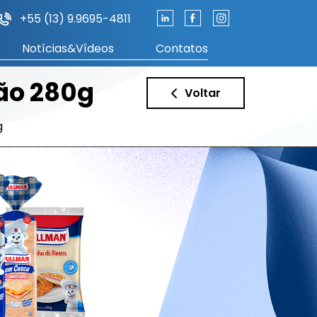
+55 (13) 9.9695-4811
Notícias&Vídeos
Contatos
ão 280g
Voltar
g