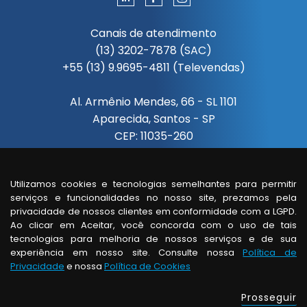
Canais de atendimento
(13) 3202-7878 (SAC)
+55 (13) 9.9695-4811 (Televendas)
Al. Armênio Mendes, 66 - SL 1101
Aparecida, Santos - SP
CEP: 11035-260
Segunda à sexta das 08:00 às 18:00
Utilizamos cookies e tecnologias semelhantes para permitir
serviços e funcionalidades no nosso site, prezamos pela
Visita de um vendedor
privacidade de nossos clientes em conformidade com a LGPD.
somente com horário agendado.
Ao clicar em Aceitar, você concorda com o uso de tais
tecnologias para melhoria de nossos serviços e de sua
experiência em nosso site. Consulte nossa
Política de
Privacidade
e nossa
Política de Cookies
© copyright - todos os direitos reservados
Prosseguir