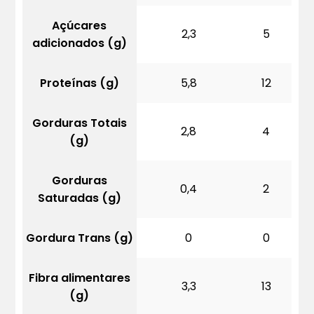
Açúcares
2,3
5
adicionados (g)
Proteínas (g)
5,8
12
Gorduras Totais
2,8
4
(g)
Gorduras
0,4
2
Saturadas (g)
Gordura Trans (g)
0
0
Fibra alimentares
3,3
13
(g)