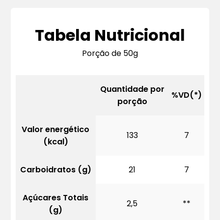
Tabela Nutricional
Porção de 50g
Quantidade por
%VD(*)
porção
Valor energético
133
7
(kcal)
Carboidratos (g)
21
7
Açúcares Totais
2,5
**
(g)