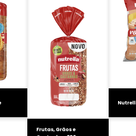
e
Nutrel
Frutas, Grãos e