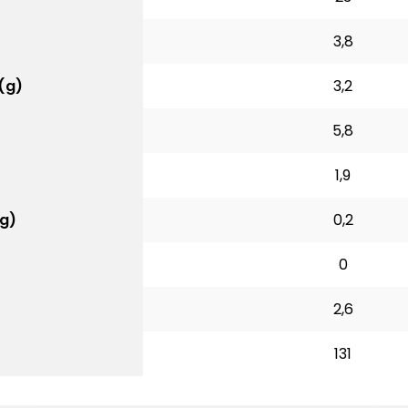
3,8
(g)
3,2
5,8
)
1,9
g)
0,2
0
2,6
131