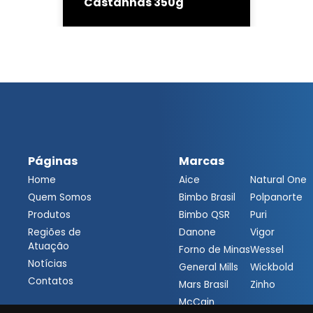
Castanhas 350g
Páginas
Marcas
Home
Aice
Natural One
Quem Somos
Bimbo Brasil
Polpanorte
Produtos
Bimbo QSR
Puri
Regiões de
Danone
Vigor
Atuação
Forno de Minas
Wessel
Notícias
General Mills
Wickbold
Contatos
Mars Brasil
Zinho
McCain