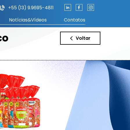
+55 (13) 9.9695-4811
Notícias&Vídeos
Contatos
co
Voltar