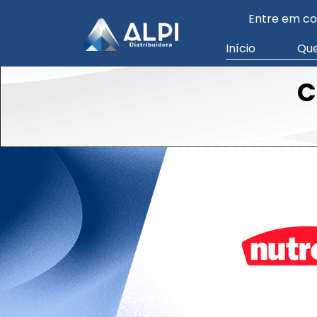
Entre em co
Início
Qu
C