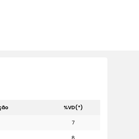
ção
%VD(*)
7
8