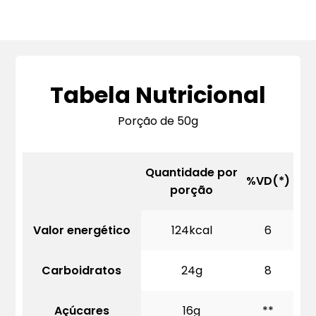
Tabela Nutricional
Porção de 50g
Quantidade por
%VD(*)
porção
Valor energético
124kcal
6
Carboidratos
24g
8
Açúcares
16g
**