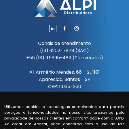
Canais de atendimento
(13) 3202-7878 (SAC)
+55 (13) 9.9695-4811 (Televendas)
Al. Armênio Mendes, 66 - SL 1101
Aparecida, Santos - SP
CEP: 11035-260
Segunda à sexta das 08:00 às 18:00
Utilizamos cookies e tecnologias semelhantes para permitir
serviços e funcionalidades no nosso site, prezamos pela
Visita de um vendedor
privacidade de nossos clientes em conformidade com a LGPD.
somente com horário agendado.
Ao clicar em Aceitar, você concorda com o uso de tais