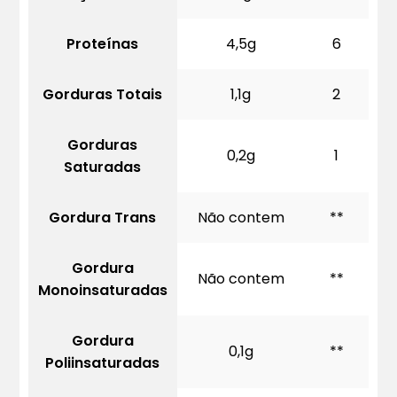
Proteínas
4,5g
6
Gorduras Totais
1,1g
2
Gorduras
0,2g
1
Saturadas
Gordura Trans
Não contem
**
Gordura
Não contem
**
Monoinsaturadas
Gordura
0,1g
**
Poliinsaturadas