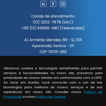
Canais de atendimento
(13) 3202-7878 (SAC)
+55 (13) 9.9695-4811 (Televendas)
Al. Armênio Mendes, 66 - SL 1101
Aparecida, Santos - SP
CEP: 11035-260
Segunda à sexta das 08:00 às 18:00
Utilizamos cookies e tecnologias semelhantes para permitir
serviços e funcionalidades no nosso site, prezamos pela
Visita de um vendedor
privacidade de nossos clientes em conformidade com a LGPD.
somente com horário agendado.
Ao clicar em Aceitar, você concorda com o uso de tais
tecnologias para melhoria de nossos serviços e de sua
experiência em nosso site. Consulte nossa
Política de
Privacidade
e nossa
Política de Cookies
© copyright - todos os direitos reservados