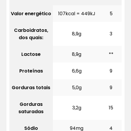
Valor energético
107kcal = 449kJ
5
Carboidratos,
8,9g
3
dos quais:
Lactose
8,9g
**
Proteínas
6,6g
9
Gorduras totais
5,0g
9
Gorduras
3,2g
15
saturadas
Sódio
94mg
4