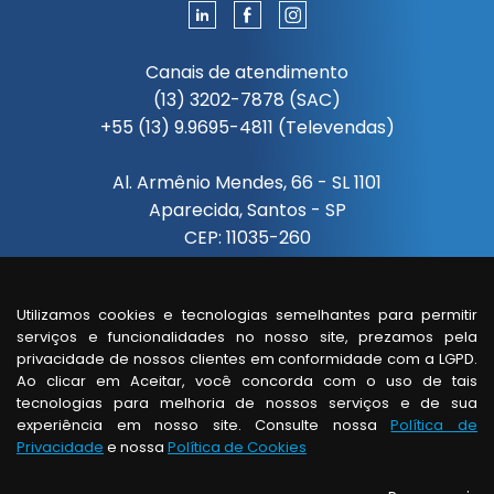
Canais de atendimento
(13) 3202-7878 (SAC)
+55 (13) 9.9695-4811 (Televendas)
Al. Armênio Mendes, 66 - SL 1101
Aparecida, Santos - SP
CEP: 11035-260
Segunda à sexta das 08:00 às 18:00
Utilizamos cookies e tecnologias semelhantes para permitir
serviços e funcionalidades no nosso site, prezamos pela
Visita de um vendedor
privacidade de nossos clientes em conformidade com a LGPD.
somente com horário agendado.
Ao clicar em Aceitar, você concorda com o uso de tais
tecnologias para melhoria de nossos serviços e de sua
experiência em nosso site. Consulte nossa
Política de
Privacidade
e nossa
Política de Cookies
© copyright - todos os direitos reservados