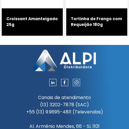
Croissant Amanteigado
Tortinha de Frango com
25g
Requeijão 180g
Canais de atendimento
(13) 3202-7878 (SAC)
+55 (13) 9.9695-4811 (Televendas)
Al. Armênio Mendes, 66 - SL 1101