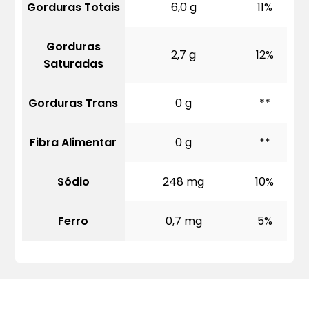
Gorduras Totais
6,0 g
11%
Gorduras
2,7 g
12%
Saturadas
Gorduras Trans
0 g
**
Fibra Alimentar
0 g
**
Sódio
248 mg
10%
Ferro
0,7 mg
5%
Quero mais informações dos produtos: