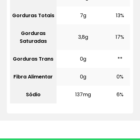
Gorduras Totais
7g
13%
Gorduras
3,8g
17%
Saturadas
Gorduras Trans
0g
**
Fibra Alimentar
0g
0%
Sódio
137mg
6%
Quero mais informações dos produtos: