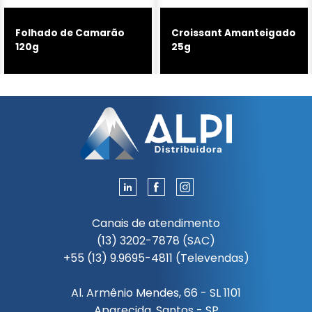
Folhado de Camarão
Croissant Amanteigado
120g
25g
Canais de atendimento
(13) 3202-7878 (SAC)
+55 (13) 9.9695-4811 (Televendas)
Al. Armênio Mendes, 66 - SL 1101
Aparecida, Santos - SP