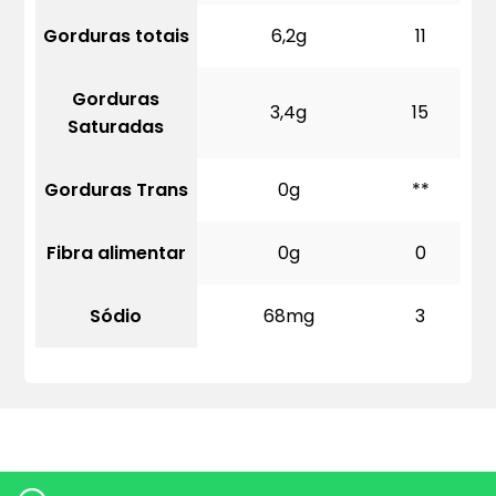
Gorduras totais
6,2g
11
Gorduras
3,4g
15
Saturadas
Gorduras Trans
0g
**
Fibra alimentar
0g
0
Sódio
68mg
3
Quero mais informações dos produtos: