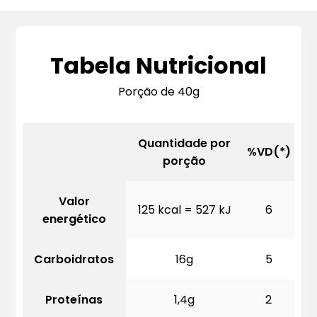
Tabela Nutricional
Porção de 40g
Quantidade por
%VD(*)
porção
Valor
125 kcal = 527 kJ
6
energético
Carboidratos
16g
5
Proteínas
1,4g
2