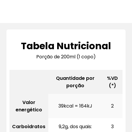
Tabela Nutricional
Porção de 200ml (1 copo)
Quantidade por
%VD
porção
(*)
Valor
39kcal = 164kJ
2
energético
Carboidratos
9,2g, dos quais:
3