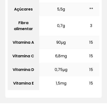
Açúcares
5,5g
**
Fibra
0,7g
3
alimentar
Vitamina A
90µg
15
Vitamina C
6,8mg
15
Vitamina D
0,75µg
15
Vitamina E
1,5mg
15