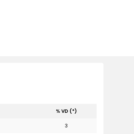
% VD (*)
3