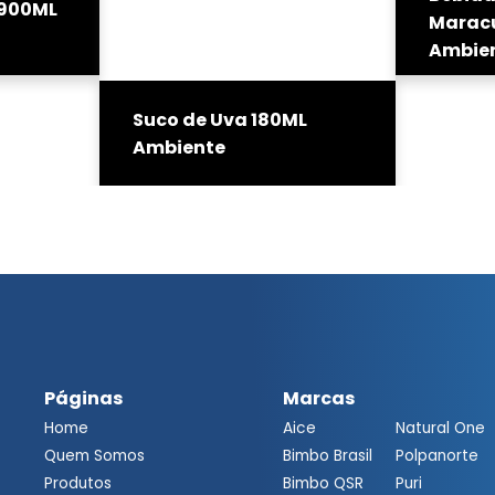
 900ML
Marac
Ambie
Suco de Uva 180ML
Ambiente
Páginas
Marcas
Home
Aice
Natural One
Quem Somos
Bimbo Brasil
Polpanorte
Produtos
Bimbo QSR
Puri