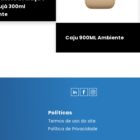
ujá 300ml
nte
Caju 900ML Ambiente
Políticas
Termos de uso do site
Política de Privacidade