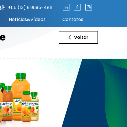
+55 (13) 9.9695-4811
Notícias&Vídeos
Contatos
e
Voltar