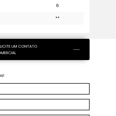
6
**
LICITE UM CONTATO
MERCIAL
os!