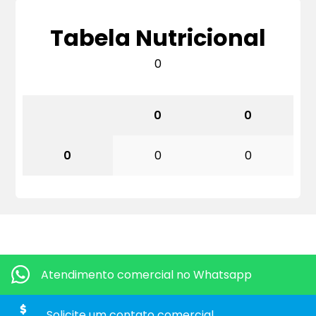
Tabela Nutricional
0
0
0
0
0
0
Quero mais informações dos produtos:
Atendimento comercial
no Whatsapp
Solicite um contato
comercial